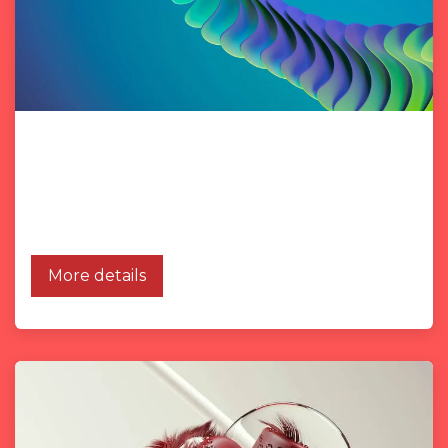
My artistic process
The choice of materials, colours are not
insignificant, discover more about my artistic
process.
More details