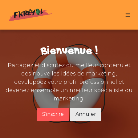
Se rendre au contenu
Bienvenue !
Partagez et discutez du meilleur contenu et
des nouvelles idées de marketing,
développez votre profil professionnel et
devenez ensemble un meilleur spécialiste du
marketing.
S'inscrire
Annuler