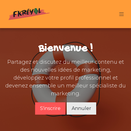
Se rendre au contenu
Bienvenue !
Partagez et discutez du meilleur contenu et
des nouvelles idées de marketing,
développez votre profil professionnel et
devenez ensemble un meilleur spécialiste du
marketing.
S'inscrire
Annuler